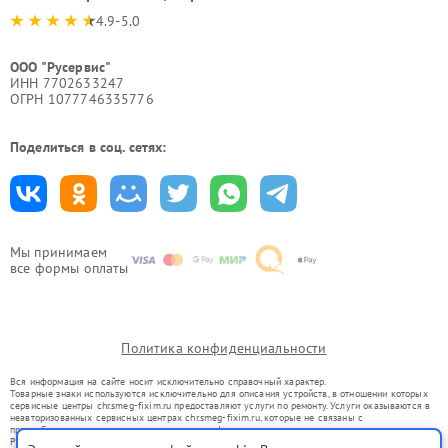
4.9-5.0
ООО "Русервис"
ИНН 7702633247
ОГРН 1077746335776
Поделиться в соц. сетях:
Мы принимаем
все формы оплаты
Политика конфиденциальности
Вся информация на сайте носит исключительно справочный характер.
Товарные знаки используются исключительно для описания устройств, в отношении которых
сервисные центры chr.smeg-fixim.ru предоставляют услуги по ремонту. Услуги оказываются в
неавторизованных сервисных центрах chr.smeg-fixim.ru, которые не связаны с
правообладателями товарных знаков или их официальными представителями.
Ремонт осуществляется для устройств, уже введенных в гражданский оборот в соответствии