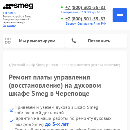
+7 (800) 301-55-83
Ежедневно, с 10:00 до 20:00
FIX-SMEG
Ремонт устройств Smeg
+7 (800) 301-55-83
Специализированный
cервисный центр г.
Звонок бесплатный по РФ
Череповец
Мы ремонтируем
Позвонить
повце
Духовой шкаф Smeg ремонт платы управления (восстановление)
Ремонт платы управления
(восстановление) на духовом
шкафе Smeg в Череповце
Привезем и увезем духовой шкаф Smeg
собственной доставкой
Гарантия на наши работы по ремонту духовых
Ремонт микроволновых печей Smeg
Ремонт варочных панелей Smeg
Ремонт посудомоечных машин Smeg
Ремонт стиральных машин Smeg
до 3-х лет
шкафов Smeg
Срочный ремонт духовых шкафов Smeg в течении