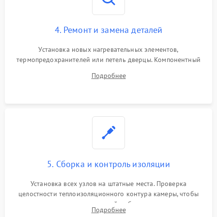
4. Ремонт и замена деталей
Установка новых нагревательных элементов,
термопредохранителей или петель дверцы. Компонентный
ремонт электронного модуля управления, замена
Подробнее
выгоревших реле, восстановление контактов и замена
уплотнителя.
5. Сборка и контроль изоляции
Установка всех узлов на штатные места. Проверка
целостности теплоизоляционного контура камеры, чтобы
исключить перегрев кухонной мебели и потерю тепла.
Подробнее
Надежная фиксация клемм и сборка корпуса шкафа.