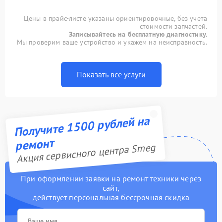
Цены в прайс-листе указаны ориентировочные, без учета
стоимости запчастей.
Записывайтесь на бесплатную диагностику.
Мы проверим ваше устройство и укажем на неисправность.
Показать все услуги
Получите 1500 рублей на
ремонт
Акция сервисного центра Smeg
При оформлении заявки на ремонт техники через
сайт,
действует персональная бессрочная скидка