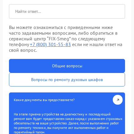
Вы можете ознакомиться с приведенными ниже
часто задаваемыми вопросами, либо обратиться в
сервисный центр “FIX-Smeg” по следующему
телефону
+7 (800) 301-55-83
если не нашли ответ на
свой вопрос.
Общие вопросы
Вопросы по ремонту духовых шкафов
Какие документы вы предоставляете?
На этапе приема устройства на диагностику и последующий
ремонт вам будет предоставлен заказ-наряд с указанием страховых
обязательств на ваше устройство. Далее, после выполнения работ
по ремонту техники, вы получите акт выполненных работ и
гарантийный талон.