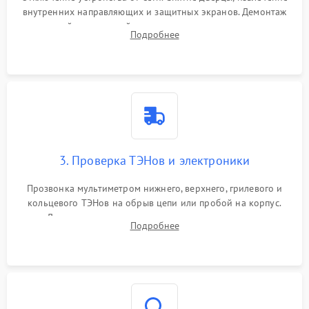
внутренних направляющих и защитных экранов. Демонтаж
задней или верхней панели для прямого доступа к
Подробнее
нагревательным элементам, плате и вентиляторам.
3. Проверка ТЭНов и электроники
Прозвонка мультиметром нижнего, верхнего, грилевого и
кольцевого ТЭНов на обрыв цепи или пробой на корпус.
Диагностика термостата, датчиков температуры,
Подробнее
переключателя режимов и мотора конвекции.