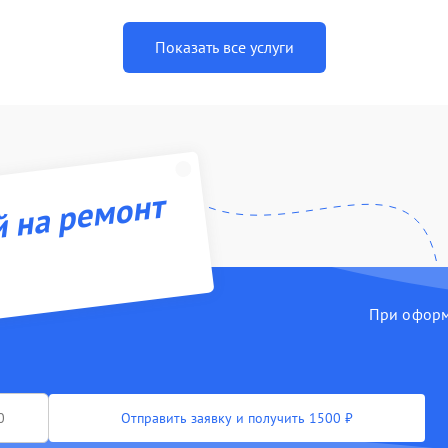
Показать все услуги
й на ремонт
При оформл
Отправить заявку и получить 1500 ₽