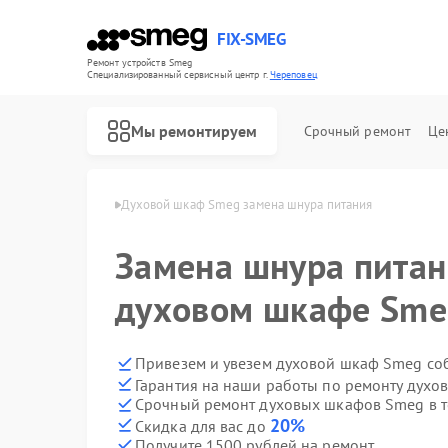
FIX-SMEG
Ремонт устройств Smeg
Специализированный cервисный центр г.
Череповец
Мы ремонтируем
Срочный ремонт
Це
в Smeg в Череповце
Духовой шкаф Smeg замена шнура питания
Замена шнура питан
духовом шкафе Sme
Привезем и увезем духовой шкаф Smeg со
Гарантия на наши работы по ремонту дух
Срочный ремонт духовых шкафов Smeg в т
Ремонт посудомоечных машин Smeg
Ремонт микроволновых печей Smeg
Ремонт стиральных машин Smeg
Ремонт варочных панелей Smeg
20%
Скидка для вас до
Получите 1500 рублей на ремонт