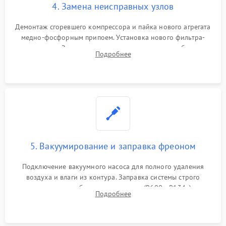
4. Замена неисправных узлов
Демонтаж сгоревшего компрессора и пайка нового агрегата
медно-фосфорным припоем. Установка нового фильтра-
осушителя. Замена изношенных вентиляторов обдува,
Подробнее
сломанных заслонок или поврежденных дверных петель.
5. Вакуумирование и заправка фреоном
Подключение вакуумного насоса для полного удаления
воздуха и влаги из контура. Заправка системы строго
дозированным объемом хладагента (R600a, R134a) по
Подробнее
электронным весам. Контроль рабочего давления в системе.