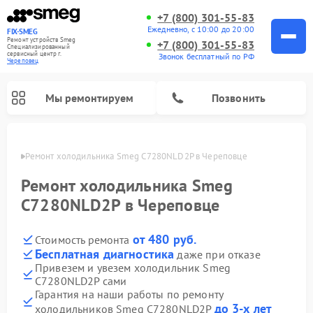
+7 (800) 301-55-83
Ежедневно, с 10:00 до 20:00
FIX-SMEG
Ремонт устройств Smeg
+7 (800) 301-55-83
Специализированный
cервисный центр г.
Звонок бесплатный по РФ
Череповец
Мы ремонтируем
Позвонить
повце
Ремонт холодильника Smeg C7280NLD2P в Череповце
Ремонт холодильника Smeg
C7280NLD2P в Череповце
от 480 руб.
Стоимость ремонта
Бесплатная диагностика
даже при отказе
Привезем и увезем холодильник Smeg
C7280NLD2P сами
Ремонт микроволновых печей Smeg
Ремонт варочных панелей Smeg
Ремонт посудомоечных машин Smeg
Ремонт стиральных машин Smeg
Гарантия на наши работы по ремонту
до 3-х лет
холодильников Smeg C7280NLD2P