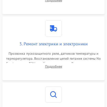
Подробнее
продувка капиллярной трубки для устранения засоров.
3. Ремонт электрики и электроники
Прозвонка пускозащитного реле, датчиков температуры и
терморегулятора. Восстановление цепей питания системы No
Frost, включая ТЭН оттайки и вентилятор. Ремонт или замена
Подробнее
платы управления при сбоях алгоритмов.