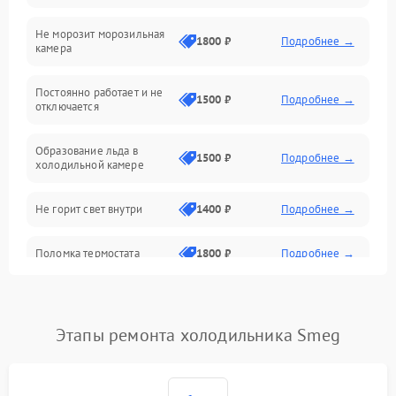
Не морозит морозильная
Дренаж
1800 ₽
Подробнее →
камера
Оттайка
Постоянно работает и не
1500 ₽
Подробнее →
отключается
Программное обеспечение
Образование льда в
1500 ₽
Подробнее →
холодильной камере
Не горит свет внутри
1400 ₽
Подробнее →
Поломка термостата
1800 ₽
Подробнее →
Не работает вентилятор
1800 ₽
Подробнее →
Этапы ремонта холодильника Smeg
Поломка системы No Frost
2600 ₽
Подробнее →
Образование конденсата
1800 ₽
Подробнее →