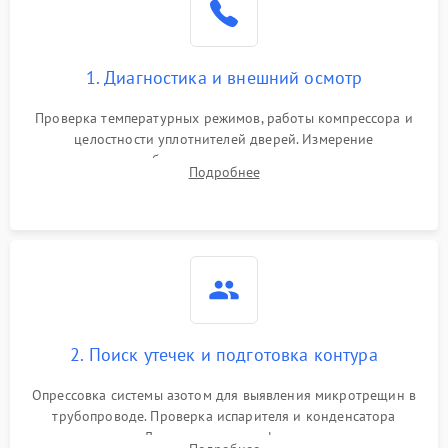
на стенках
Сбой в работе инвертора
2100 ₽
Подробнее →
1. Диагностика и внешний осмотр
Запах горелого при
2000 ₽
Подробнее →
Проверка температурных режимов, работы компрессора и
работе
целостности уплотнителей дверей. Измерение
сопротивления обмоток мотора, проверка термостата и
Не включается
Подробнее
1000 ₽
Подробнее →
считывание кодов ошибок с электронного дисплея.
холодильник
Проблемы с системой
автоматической
1800 ₽
Подробнее →
разморозки
2. Поиск утечек и подготовка контура
Опрессовка системы азотом для выявления микротрещин в
трубопроводе. Проверка испарителя и конденсатора
течеискателем. Демонтаж старого фильтра-осушителя и