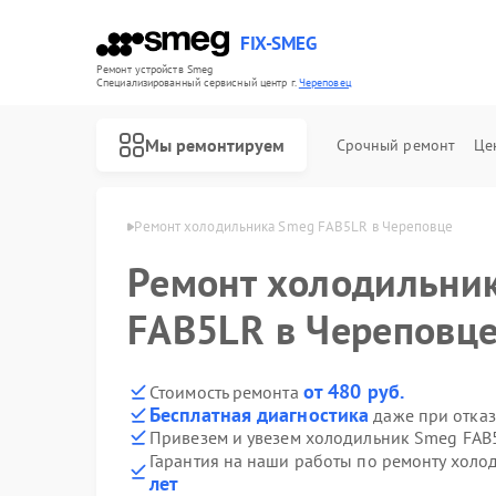
FIX-SMEG
Ремонт устройств Smeg
Специализированный cервисный центр г.
Череповец
Мы ремонтируем
Срочный ремонт
Це
в Smeg в Череповце
Ремонт холодильника Smeg FAB5LR в Череповце
Ремонт холодильни
FAB5LR в Череповц
от 480 руб.
Стоимость ремонта
Бесплатная диагностика
даже при отказ
Привезем и увезем холодильник Smeg FAB
Гарантия на наши работы по ремонту хол
Ремонт посудомоечных машин Smeg
Ремонт микроволновых печей Smeg
Ремонт стиральных машин Smeg
Ремонт варочных панелей Smeg
Ремонт духовых шкафов Smeg
лет