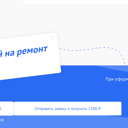
й на ремонт
При оформл
Отправить заявку и получить 1500 ₽
сти