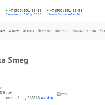
+7 (800) 301-55-83
+7 (800) 301-55-83
Ежедневно, с 10:00 до 20:00
Звонок бесплатный по РФ
ны
О нас
Отзывы
Доставка
Гарантии
Акции и скидки
Зая
ка Smeg
е
е
5LR сами
до 3-х
одильников Smeg FAB5LR