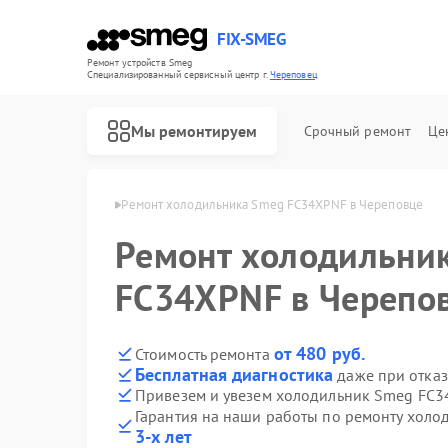
FIX-SMEG
Ремонт устройств Smeg
Специализированный cервисный центр г.
Череповец
Мы ремонтируем
Срочный ремонт
Це
в Smeg в Череповце
Ремонт холодильника Smeg FC34XPNF в Череповце
Ремонт холодильни
FC34XPNF в Черепо
от 480 руб.
Стоимость ремонта
Бесплатная диагностика
даже при отказ
Привезем и увезем холодильник Smeg FC3
Гарантия на наши работы по ремонту хол
Ремонт посудомоечных машин Smeg
Ремонт микроволновых печей Smeg
Ремонт стиральных машин Smeg
Ремонт варочных панелей Smeg
Ремонт духовых шкафов Smeg
3-х лет