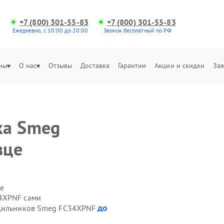
+7 (800) 301-55-83
+7 (800) 301-55-83
Ежедневно, с 10:00 до 20:00
Звонок бесплатный по РФ
ны
О нас
Отзывы
Доставка
Гарантии
Акции и скидки
Зая
ка Smeg
вце
е
4XPNF сами
до
одильников Smeg FC34XPNF