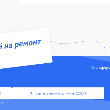
й на ремонт
При оформл
Отправить заявку и получить 1500 ₽
сти