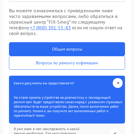
Вы можете ознакомиться с приведенными ниже
часто задаваемыми вопросами, либо обратиться в
сервисный центр “FIX-Smeg” по следующему
телефону
+7 (800) 301-55-83
если не нашли ответ на
свой вопрос.
Общие вопросы
Вопросы по ремонту кофемашин
Какие документы вы предоставляете?
На этапе приема устройства на диагностику и последующий
ремонт вам будет предоставлен заказ-наряд с указанием страховых
обязательств на ваше устройство. Далее, после выполнения работ
по ремонту техники, вы получите акт выполненных работ и
гарантийный талон.
Я уже знаю в чем неисправность и какой
ремонт необходим. Для чего проводить