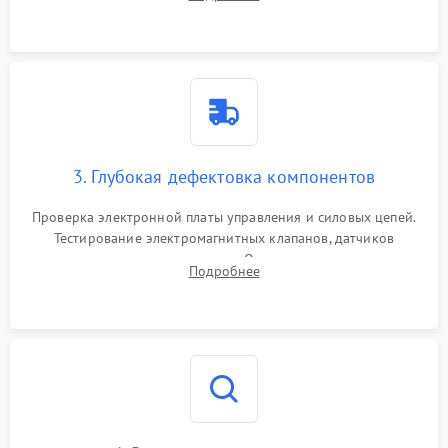
Промывка дренажных каналов и фильтров с использованием
специализированной химии.
3. Глубокая дефектовка компонентов
Проверка электронной платы управления и силовых цепей.
Тестирование электромагнитных клапанов, датчиков
температуры и расходомера. Оценка степени износа
Подробнее
жерновов кофемолки, уплотнительных колец гидросистемы
и шестерней редуктора.