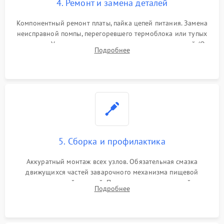
4. Ремонт и замена деталей
Компонентный ремонт платы, пайка цепей питания. Замена
неисправной помпы, перегоревшего термоблока или тупых
жерновов. Установка новых силиконовых уплотнителей (O-
Подробнее
ring) и тефлоновых трубок для надежного устранения
протечек.
5. Сборка и профилактика
Аккуратный монтаж всех узлов. Обязательная смазка
движущихся частей заварочного механизма пищевой
силиконовой смазкой. Проведение программной
Подробнее
декальцинации и очистки системы от кофейных масел.
Надежная фиксация всех соединений.