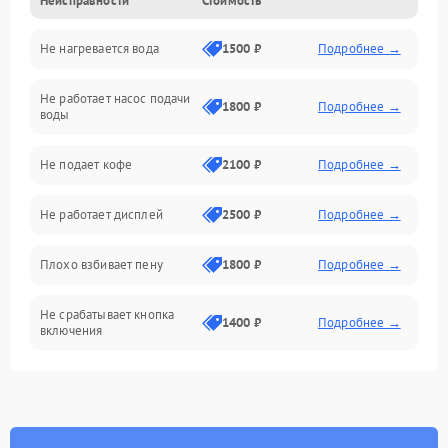
Неисправности
Стоимость
Прочие неисправности
Не нагревается вода
1500 ₽
Подробнее →
Включение и работа
Не работает насос подачи
Проблемы с водой
1800 ₽
Подробнее →
воды
Проблемы с капучинатором и паром
Не подает кофе
2100 ₽
Подробнее →
Управление и электроника
Не работает дисплей
2500 ₽
Подробнее →
Программное обеспечение
Плохо взбивает пену
1800 ₽
Подробнее →
Не срабатывает кнопка
1400 ₽
Подробнее →
включения
Запах гари при работе
1800 ₽
Подробнее →
Постоянные сбои в работе
1500 ₽
Подробнее →