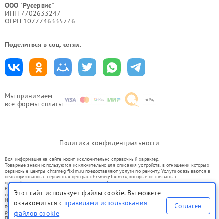
ООО "Русервис"
ИНН 7702633247
ОГРН 1077746335776
Поделиться в соц. сетях:
Мы принимаем
все формы оплаты
Политика конфиденциальности
Вся информация на сайте носит исключительно справочный характер.
Товарные знаки используются исключительно для описания устройств, в отношении которых
сервисные центры chr.smeg-fixim.ru предоставляют услуги по ремонту. Услуги оказываются в
неавторизованных сервисных центрах chr.smeg-fixim.ru, которые не связаны с
правообладателями товарных знаков или их официальными представителями.
Ремонт осуществляется для устройств, уже введенных в гражданский оборот в соответствии
Этот сайт использует файлы cookie. Вы можете
со статьей 1487 ГК РФ.
Использование товарных знаков не преследует цели индивидуализации услуг или введения
ознакомиться с
правилами использования
Согласен
потребителей в заблуждение, а служит для информирования о предоставляемых услугах по
ремонту техники указанных брендов.
файлов cookie
Представленная на сайте информация не является публичной офертой, определяемой