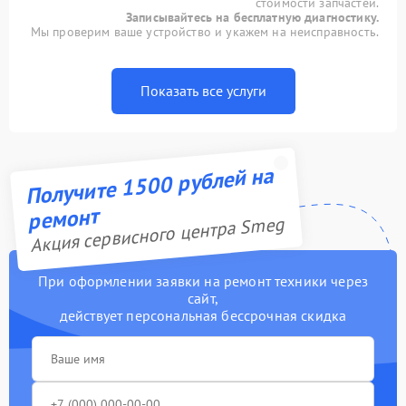
стоимости запчастей.
Записывайтесь на бесплатную диагностику.
Мы проверим ваше устройство и укажем на неисправность.
Показать все услуги
Получите 1500 рублей на
ремонт
Акция сервисного центра Smeg
При оформлении заявки на ремонт техники через
сайт,
действует персональная бессрочная скидка