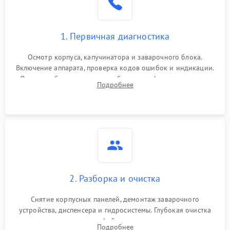
1. Первичная диагностика
Осмотр корпуса, капучинатора и заварочного блока.
Включение аппарата, проверка кодов ошибок и индикации.
Оценка работы помпы, термоблока и кофемолки на слух.
Подробнее
Измерение температуры и давления воды для выявления
локализации поломки.
2. Разборка и очистка
Снятие корпусных панелей, демонтаж заварочного
устройства, диспенсера и гидросистемы. Глубокая очистка
внутренних узлов от кофейных масел, жмыха и накипи.
Подробнее