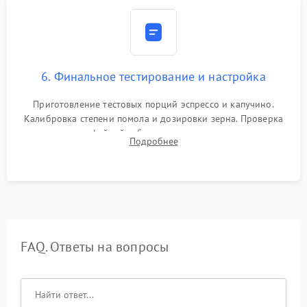
6. Финальное тестирование и настройка
Приготовление тестовых порций эспрессо и капучино.
Калибровка степени помола и дозировки зерна. Проверка
плотности кофейной таблетки, температуры напитка и
Подробнее
качества молочной пены. Контроль отсутствия посторонних
шумов и протечек.
FAQ. Ответы на вопросы