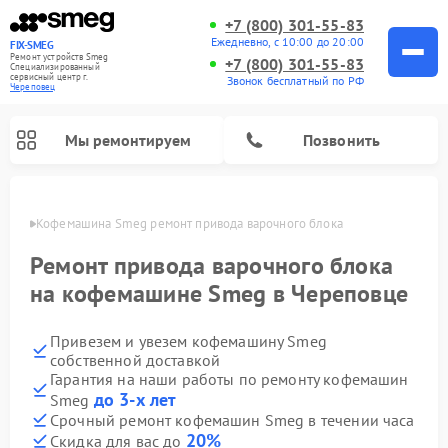
+7 (800) 301-55-83
Ежедневно, с 10:00 до 20:00
FIX-SMEG
Ремонт устройств Smeg
+7 (800) 301-55-83
Специализированный
cервисный центр г.
Звонок бесплатный по РФ
Череповец
Мы ремонтируем
Позвонить
повце
Кофемашина Smeg ремонт привода варочного блока
Ремонт привода варочного блока
на кофемашине Smeg в Череповце
Привезем и увезем кофемашину Smeg
собственной доставкой
Гарантия на наши работы по ремонту кофемашин
до 3-х лет
Smeg
Ремонт посудомоечных машин Smeg
Ремонт стиральных машин Smeg
Ремонт микроволновых печей Smeg
Ремонт варочных панелей Smeg
Срочный ремонт кофемашин Smeg в течении часа
20%
Скидка для вас до