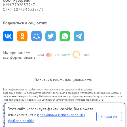
ООО "Русервис"
ИНН 7702633247
ОГРН 1077746335776
Поделиться в соц. сетях:
Мы принимаем
все формы оплаты
Политика конфиденциальности
Вся информация на сайте носит исключительно справочный характер.
Товарные знаки используются исключительно для описания устройств, в отношении которых
сервисные центры chr.smeg-fixim.ru предоставляют услуги по ремонту. Услуги оказываются в
неавторизованных сервисных центрах chr.smeg-fixim.ru, которые не связаны с
правообладателями товарных знаков или их официальными представителями.
Ремонт осуществляется для устройств, уже введенных в гражданский оборот в соответствии
Этот сайт использует файлы cookie. Вы можете
со статьей 1487 ГК РФ.
Использование товарных знаков не преследует цели индивидуализации услуг или введения
ознакомиться с
правилами использования
Согласен
потребителей в заблуждение, а служит для информирования о предоставляемых услугах по
ремонту техники указанных брендов.
файлов cookie
Представленная на сайте информация не является публичной офертой, определяемой
положениями Статьи 437(2) Гражданского кодекса РФ