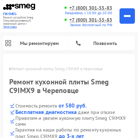
+7 (800) 301-55-83
Ежедневно, с 10:00 до 20:00
FIX-SMEG
Ремонт устройств Smeg
+7 (800) 301-55-83
Специализированный
cервисный центр г.
Звонок бесплатный по РФ
Череповец
Мы ремонтируем
Позвонить
повце
Ремонт кухонной плиты Smeg C9IMX9 в Череповце
Ремонт кухонной плиты Smeg
C9IMX9 в Череповце
от 580 руб.
Стоимость ремонта
Бесплатная диагностика
даже при отказе
Привезем и увезем кухонную плиту Smeg C9IMX9
сами
Ремонт микроволновых печей Smeg
Ремонт варочных панелей Smeg
Ремонт посудомоечных машин Smeg
Ремонт стиральных машин Smeg
Гарантия на наши работы по ремонту кухонных
до 3-х лет
плит Smeg C9IMX9