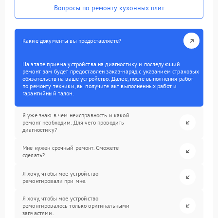
Вопросы по ремонту кухонных плит
Какие документы вы предоставляете?
На этапе приема устройства на диагностику и последующий
ремонт вам будет предоставлен заказ-наряд с указанием страховых
обязательств на ваше устройство. Далее, после выполнения работ
по ремонту техники, вы получите акт выполненных работ и
гарантийный талон.
Я уже знаю в чем неисправность и какой
ремонт необходим. Для чего проводить
диагностику?
Мне нужен срочный ремонт. Сможете
сделать?
Я хочу, чтобы мое устройство
ремонтировали при мне.
Я хочу, чтобы мое устройство
ремонтировалось только оригинальными
запчастями.