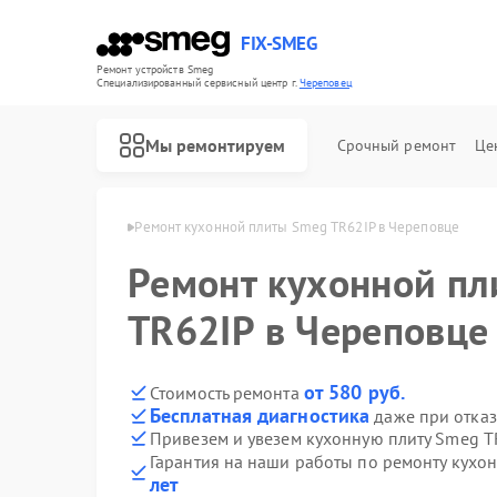
FIX-SMEG
Ремонт устройств Smeg
Специализированный cервисный центр г.
Череповец
Мы ремонтируем
Срочный ремонт
Це
т Smeg в Череповце
Ремонт кухонной плиты Smeg TR62IP в Череповце
Ремонт кухонной п
TR62IP в Череповце
от 580 руб.
Стоимость ремонта
Бесплатная диагностика
даже при отказ
Привезем и увезем кухонную плиту Smeg T
Гарантия на наши работы по ремонту кухо
Ремонт посудомоечных машин Smeg
Ремонт микроволновых печей Smeg
Ремонт стиральных машин Smeg
Ремонт варочных панелей Smeg
Ремонт духовых шкафов Smeg
лет