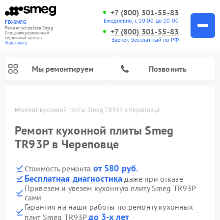
+7 (800) 301-55-83
Ежедневно, с 10:00 до 20:00
FIX-SMEG
Ремонт устройств Smeg
+7 (800) 301-55-83
Специализированный
cервисный центр г.
Звонок бесплатный по РФ
Череповец
Мы ремонтируем
Позвонить
повце
Ремонт кухонной плиты Smeg TR93P в Череповце
Ремонт кухонной плиты Smeg
TR93P в Череповце
от 580 руб.
Стоимость ремонта
Бесплатная диагностика
даже при отказе
Привезем и увезем кухонную плиту Smeg TR93P
сами
Ремонт микроволновых печей Smeg
Ремонт варочных панелей Smeg
Ремонт посудомоечных машин Smeg
Ремонт стиральных машин Smeg
Гарантия на наши работы по ремонту кухонных
до 3-х лет
плит Smeg TR93P