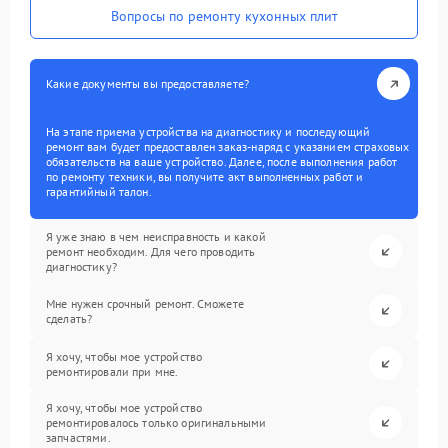
Вопросы по ремонту кухонных плит
Какие документы вы предоставляете?
На этапе приема устройства на диагностику и последующий
ремонт вам будет предоставлен заказ-наряд с указанием страховых
обязательств на ваше устройство. Далее, после выполнения работ
по ремонту техники, вы получите акт выполненных работ и
гарантийный талон.
Я уже знаю в чем неисправность и какой
ремонт необходим. Для чего проводить
диагностику?
Мне нужен срочный ремонт. Сможете
сделать?
Я хочу, чтобы мое устройство
ремонтировали при мне.
Я хочу, чтобы мое устройство
ремонтировалось только оригинальными
запчастями.