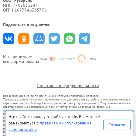
ООО "Русервис"
ИНН 7702633247
ОГРН 1077746335776
Поделиться в соц. сетях:
Мы принимаем
все формы оплаты
Политика конфиденциальности
Вся информация на сайте носит исключительно справочный характер.
Товарные знаки используются исключительно для описания устройств, в отношении которых
сервисные центры chr.smeg-fixim.ru предоставляют услуги по ремонту. Услуги оказываются в
неавторизованных сервисных центрах chr.smeg-fixim.ru, которые не связаны с
правообладателями товарных знаков или их официальными представителями.
Ремонт осуществляется для устройств, уже введенных в гражданский оборот в соответствии
Этот сайт использует файлы cookie. Вы можете
со статьей 1487 ГК РФ.
Использование товарных знаков не преследует цели индивидуализации услуг или введения
ознакомиться с
правилами использования
Согласен
потребителей в заблуждение, а служит для информирования о предоставляемых услугах по
ремонту техники указанных брендов.
файлов cookie
Представленная на сайте информация не является публичной офертой, определяемой
положениями Статьи 437(2) Гражданского кодекса РФ