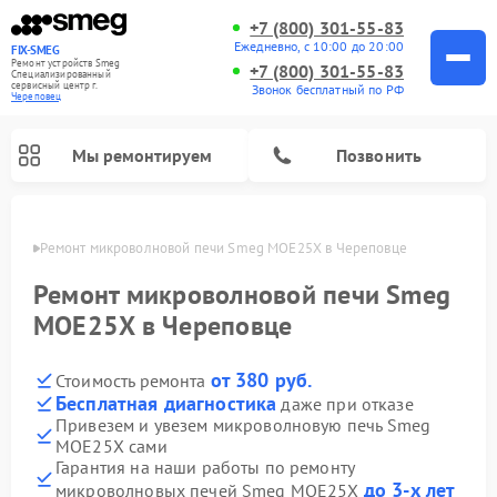
+7 (800) 301-55-83
Ежедневно, с 10:00 до 20:00
FIX-SMEG
Ремонт устройств Smeg
+7 (800) 301-55-83
Специализированный
cервисный центр г.
Звонок бесплатный по РФ
Череповец
Мы ремонтируем
Позвонить
повце
Ремонт микроволновой печи Smeg MOE25X в Череповце
Ремонт микроволновой печи Smeg
MOE25X в Череповце
от 380 руб.
Стоимость ремонта
Бесплатная диагностика
даже при отказе
Привезем и увезем микроволновую печь Smeg
MOE25X сами
Ремонт стиральных машин Smeg
Ремонт посудомоечных машин Smeg
Ремонт варочных панелей Smeg
Гарантия на наши работы по ремонту
до 3-х лет
микроволновых печей Smeg MOE25X