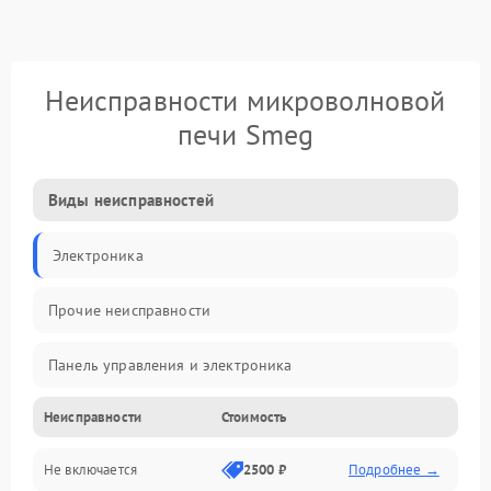
Неисправности микроволновой
печи Smeg
Виды неисправностей
Электроника
Прочие неисправности
Панель управления и электроника
Неисправности
Стоимость
Дверца и корпус
Не включается
2500 ₽
Подробнее →
Механика и внутренние элементы