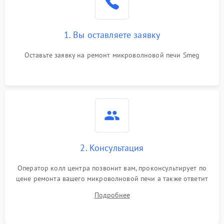
Поломка системы
2200 ₽
Подробнее →
охлаждения
1. Вы оставляете заявку
Не работают сенсорные
2400 ₽
Подробнее →
кнопки
Оставьте заявку на ремонт микроволновой печи Smeg
Не горит подсветка
2000 ₽
Подробнее →
Сломался трансформатор
1000 ₽
Подробнее →
2. Консультация
Оператор колл центра позвонит вам, проконсультирует по
цене ремонта вашего микроволновой печи а также ответит
на все ваши вопросы.
Подробнее