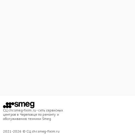
СЦ chr.smeg-fixim.ru - сеть сервисных
центров в Череповце по ремонту и
обслуживанию техники Smeg
2021-2026 © СЦ chr.smeg-fixim.ru