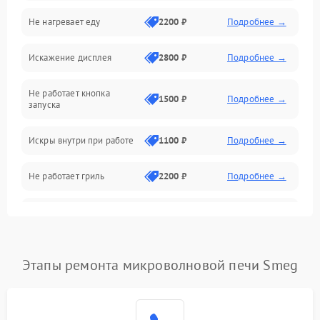
Не нагревает еду
2200 ₽
Подробнее →
Механические повреждения
Искажение дисплея
2800 ₽
Подробнее →
Питание и запуск
Не работает кнопка
Нагрев и приготовление
1500 ₽
Подробнее →
запуска
Программное обеспечение
Искры внутри при работе
1100 ₽
Подробнее →
Не работает гриль
2200 ₽
Подробнее →
Перегрев или отключение
2400 ₽
Подробнее →
во время работы
Появление запаха гари
2400 ₽
Подробнее →
Этапы ремонта микроволновой печи Smeg
Проблемы с вентилятором
2000 ₽
Подробнее →