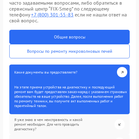
часто задаваемыми вопросами, либо обратиться в
сервисный центр “FIX-Smeg” по следующему
телефону
+7 (800) 301-55-83
если не нашли ответ на
свой вопрос.
Общие вопросы
Вопросы по ремонту микроволновых печей
Какие документы вы предоставляете?
На этапе приема устройства на диагностику и последующий
ремонт вам будет предоставлен заказ-наряд с указанием страховых
обязательств на ваше устройство. Далее, после выполнения работ
по ремонту техники, вы получите акт выполненных работ и
гарантийный талон.
Я уже знаю в чем неисправность и какой
ремонт необходим. Для чего проводить
диагностику?