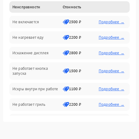
Неисправности
Стоимость
Дверца и корпус
Не включается
2500 ₽
Подробнее →
Механика и внутренние элементы
Не нагревает еду
2200 ₽
Подробнее →
Механические повреждения
Искажение дисплея
2800 ₽
Подробнее →
Питание и запуск
Не работает кнопка
Нагрев и приготовление
1500 ₽
Подробнее →
запуска
Программное обеспечение
Искры внутри при работе
1100 ₽
Подробнее →
Не работает гриль
2200 ₽
Подробнее →
Перегрев или отключение
2400 ₽
Подробнее →
во время работы