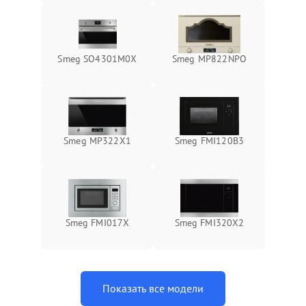
Smeg SO4301M0X
Smeg MP822NPO
Smeg MP322X1
Smeg FMI120B3
Smeg FMI017X
Smeg FMI320X2
Показать все модели