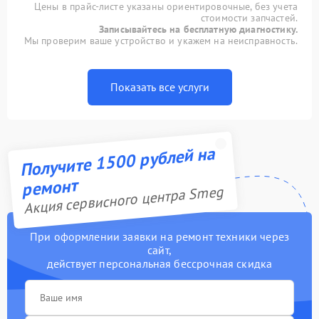
Цены в прайс-листе указаны ориентировочные, без учета
стоимости запчастей.
Записывайтесь на бесплатную диагностику.
Мы проверим ваше устройство и укажем на неисправность.
Показать все услуги
Получите 1500 рублей на
ремонт
Акция сервисного центра Smeg
При оформлении заявки на ремонт техники через
сайт,
действует персональная бессрочная скидка