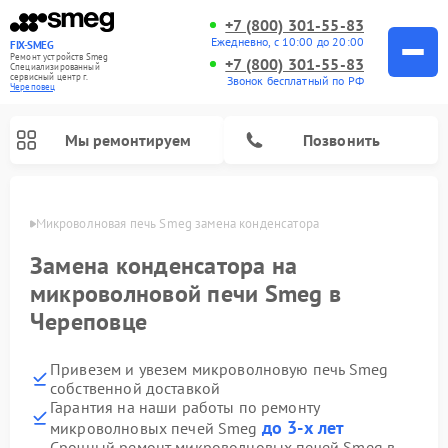
+7 (800) 301-55-83
Ежедневно, с 10:00 до 20:00
FIX-SMEG
Ремонт устройств Smeg
+7 (800) 301-55-83
Специализированный
cервисный центр г.
Звонок бесплатный по РФ
Череповец
Мы ремонтируем
Позвонить
повце
Микроволновая печь Smeg замена конденсатора
Замена конденсатора на
микроволновой печи Smeg в
Череповце
Привезем и увезем микроволновую печь Smeg
собственной доставкой
Гарантия на наши работы по ремонту
Ремонт стиральных машин Smeg
Ремонт посудомоечных машин Smeg
Ремонт варочных панелей Smeg
до 3-х лет
микроволновых печей Smeg
Срочный ремонт микроволновых печей Smeg в