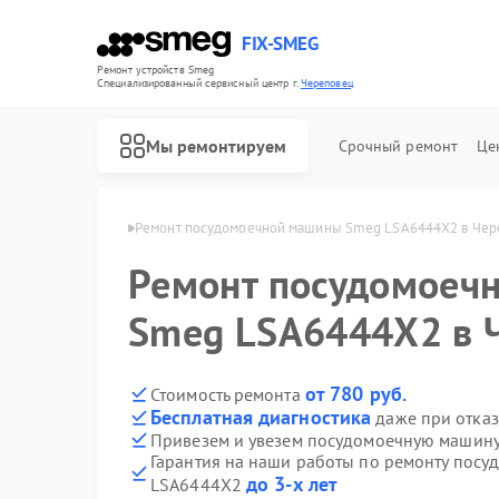
FIX-SMEG
Ремонт устройств Smeg
Специализированный cервисный центр г.
Череповец
Мы ремонтируем
Срочный ремонт
Це
н Smeg в Череповце
Ремонт посудомоечной машины Smeg LSA6444X2 в Чер
Ремонт посудомоеч
Smeg LSA6444X2 в 
от 780 руб.
Стоимость ремонта
Бесплатная диагностика
даже при отказ
Привезем и увезем посудомоечную машин
Гарантия на наши работы по ремонту пос
Ремонт микроволновых печей Smeg
Ремонт стиральных машин Smeg
Ремонт варочных панелей Smeg
Ремонт духовых шкафов Smeg
до 3-х лет
LSA6444X2