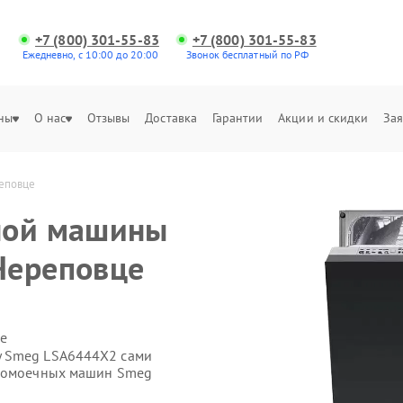
+7 (800) 301-55-83
+7 (800) 301-55-83
Ежедневно, с 10:00 до 20:00
Звонок бесплатный по РФ
ны
О нас
Отзывы
Доставка
Гарантии
Акции и скидки
Зая
еповце
ной машины
Череповце
е
у Smeg LSA6444X2 сами
удомоечных машин Smeg