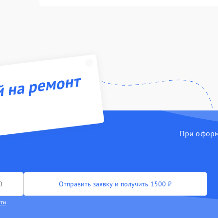
й на ремонт
При оформл
Отправить заявку и получить 1500 ₽
сти