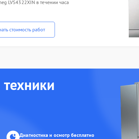
eg LVS4322XIN в течении часа
нать стоимость работ
 техники
Диагностика и осмотр бесплатно