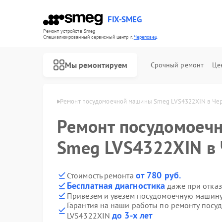
FIX-SMEG
Ремонт устройств Smeg
Специализированный cервисный центр г.
Череповец
Мы ремонтируем
Срочный ремонт
Це
н Smeg в Череповце
Ремонт посудомоечной машины Smeg LVS4322XIN в Че
Ремонт посудомоеч
Smeg LVS4322XIN в
от 780 руб.
Стоимость ремонта
Бесплатная диагностика
даже при отказ
Привезем и увезем посудомоечную машин
Гарантия на наши работы по ремонту пос
Ремонт микроволновых печей Smeg
Ремонт стиральных машин Smeg
Ремонт варочных панелей Smeg
Ремонт духовых шкафов Smeg
до 3-х лет
LVS4322XIN