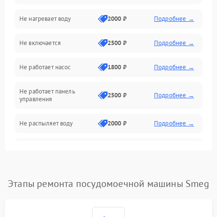
Не нагревает воду
2000 ₽
Подробнее →
Датчики
Не включается
2500 ₽
Подробнее →
Нагрев
Не работает насос
1800 ₽
Подробнее →
Вода
Не работает панель
Гигиена
2500 ₽
Подробнее →
управления
Программное обеспечение
Не распыляет воду
2000 ₽
Подробнее →
Не запускается цикл
1800 ₽
Подробнее →
стирки
Проблемы с набором
Этапы ремонта посудомоечной машины Smeg
1800 ₽
Подробнее →
воды
Не работает сушилка
2100 ₽
Подробнее →