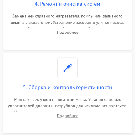
4. Ремонт и очистка систем
Замена неисправного нагревателя, помпы или заливного
шланга с аквастопом. Устранение засоров в улитке насоса,
патрубках и фильтрах. Компонентный ремонт платы
Подробнее
управления, восстановление поврежденной проводки.
5. Сборка и контроль герметичности
Монтаж всех узлов на штатные места. Установка новых
уплотнителей дверцы и патрубков для исключения протечек.
Надежная фиксация хомутов гидравлической системы,
Подробнее
сборка корпуса и установка датчика поплавка.