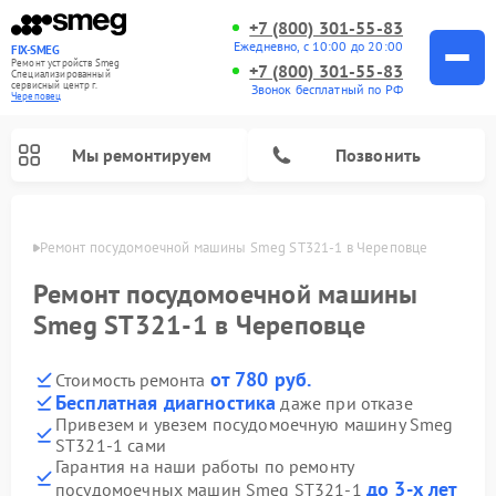
+7 (800) 301-55-83
Ежедневно, с 10:00 до 20:00
FIX-SMEG
Ремонт устройств Smeg
+7 (800) 301-55-83
Специализированный
cервисный центр г.
Звонок бесплатный по РФ
Череповец
Мы ремонтируем
Позвонить
повце
Ремонт посудомоечной машины Smeg ST321-1 в Череповце
Ремонт посудомоечной машины
Smeg ST321-1 в Череповце
от 780 руб.
Стоимость ремонта
Бесплатная диагностика
даже при отказе
Привезем и увезем посудомоечную машину Smeg
ST321-1 сами
Ремонт стиральных машин Smeg
Ремонт микроволновых печей Smeg
Ремонт варочных панелей Smeg
Гарантия на наши работы по ремонту
до 3-х лет
посудомоечных машин Smeg ST321-1