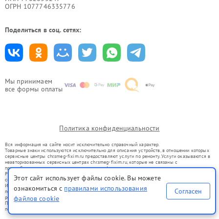
ОГРН 1077746335776
Поделиться в соц. сетях:
Мы принимаем
все формы оплаты
Политика конфиденциальности
Вся информация на сайте носит исключительно справочный характер.
Товарные знаки используются исключительно для описания устройств, в отношении которых
сервисные центры chr.smeg-fixim.ru предоставляют услуги по ремонту. Услуги оказываются в
неавторизованных сервисных центрах chr.smeg-fixim.ru, которые не связаны с
правообладателями товарных знаков или их официальными представителями.
Ремонт осуществляется для устройств, уже введенных в гражданский оборот в соответствии
Этот сайт использует файлы cookie. Вы можете
со статьей 1487 ГК РФ.
Использование товарных знаков не преследует цели индивидуализации услуг или введения
ознакомиться с
правилами использования
Согласен
потребителей в заблуждение, а служит для информирования о предоставляемых услугах по
ремонту техники указанных брендов.
файлов cookie
Представленная на сайте информация не является публичной офертой, определяемой
положениями Статьи 437(2) Гражданского кодекса РФ