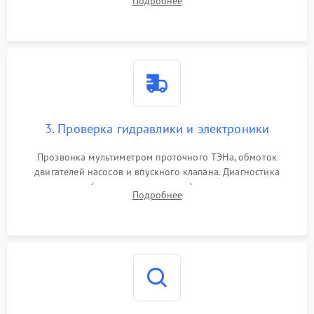
Подробнее
циркуляционному насосу, ТЭНу и сливной помпе.
3. Проверка гидравлики и электроники
Прозвонка мультиметром проточного ТЭНа, обмоток
двигателей насосов и впускного клапана. Диагностика
прессостата (датчика уровня воды), датчика мутности,
Подробнее
концевика дверцы и электронного модуля управления.