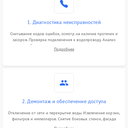
Сбои в работе таймера
1700 ₽
Подробнее →
1. Диагностика неисправностей
Проблемы с
2100 ₽
Подробнее →
циркуляционным насосом
Считывание кодов ошибок, осмотр на наличие протечек и
засоров. Проверка подключения к водопроводу. Анализ
жалоб на отсутствие слива, нагрева, вращения
Подробнее
разбрызгивателей или срабатывание системы защиты
аквастоп.
2. Демонтаж и обеспечение доступа
Отключение от сети и перекрытие воды. Извлечение корзин,
фильтров и импеллеров. Снятие боковых стенок, фасада
дверцы или нижнего поддона для прямого доступа к