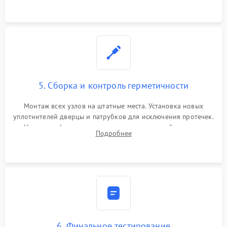
5. Сборка и контроль герметичности
Монтаж всех узлов на штатные места. Установка новых
уплотнителей дверцы и патрубков для исключения протечек.
Надежная фиксация хомутов гидравлической системы,
Подробнее
сборка корпуса и установка датчика поплавка.
6. Финальное тестирование