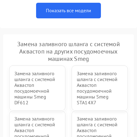
Показать все модели
Замена заливного шланга с системой
Аквастоп на других посудомоечных
машинах Smeg
Замена заливного
Замена заливного
шланга с системой
шланга с системой
Аквастоп
Аквастоп
посудомоечной
посудомоечной
машины Smeg
машины Smeg
DF612
STA14X7
Замена заливного
Замена заливного
шланга с системой
шланга с системой
Аквастоп
Аквастоп
посудомоечной
посудомоечной