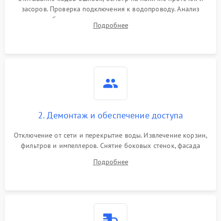
засоров. Проверка подключения к водопроводу. Анализ
жалоб на отсутствие слива, нагрева, вращения
Подробнее
разбрызгивателей или срабатывание системы защиты
аквастоп.
2. Демонтаж и обеспечение доступа
Отключение от сети и перекрытие воды. Извлечение корзин,
фильтров и импеллеров. Снятие боковых стенок, фасада
дверцы или нижнего поддона для прямого доступа к
Подробнее
циркуляционному насосу, ТЭНу и сливной помпе.