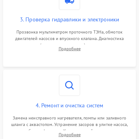
3. Проверка гидравлики и электроники
Прозвонка мультиметром проточного ТЭНа, обмоток
двигателей насосов и впускного клапана. Диагностика
прессостата (датчика уровня воды), датчика мутности,
Подробнее
концевика дверцы и электронного модуля управления.
4. Ремонт и очистка систем
Замена неисправного нагревателя, помпы или заливного
шланга с аквастопом. Устранение засоров в улитке насоса,
патрубках и фильтрах. Компонентный ремонт платы
Подробнее
управления, восстановление поврежденной проводки.