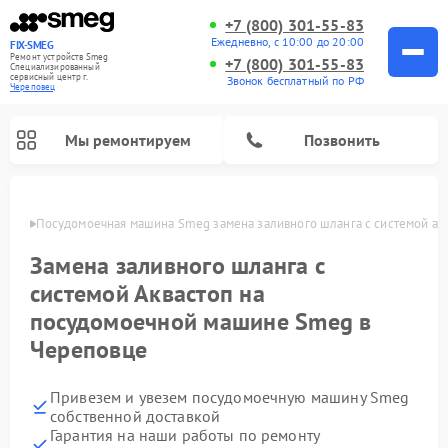
+7 (800) 301-55-83
Ежедневно, с 10:00 до 20:00
FIX-SMEG
Ремонт устройств Smeg
+7 (800) 301-55-83
Специализированный
cервисный центр г.
Звонок бесплатный по РФ
Череповец
Мы ремонтируем
Позвонить
повце
Посудомоечная машина Smeg замена заливного шланга с системой ак
Замена заливного шланга с
системой Аквастоп на
посудомоечной машине Smeg в
Череповце
Привезем и увезем посудомоечную машину Smeg
Ремонт стиральных машин Smeg
Ремонт микроволновых печей Smeg
Ремонт варочных панелей Smeg
собственной доставкой
Гарантия на наши работы по ремонту