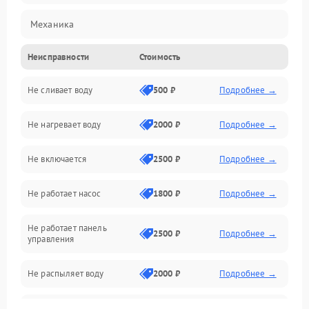
Механика
Неисправности
Стоимость
Управление
Не сливает воду
500 ₽
Подробнее →
Электропитание
Не нагревает воду
2000 ₽
Подробнее →
Датчики
Не включается
2500 ₽
Подробнее →
Нагрев
Не работает насос
1800 ₽
Подробнее →
Вода
Не работает панель
Гигиена
2500 ₽
Подробнее →
управления
Программное обеспечение
Не распыляет воду
2000 ₽
Подробнее →
Не запускается цикл