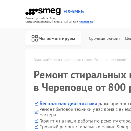
FIX-SMEG
Ремонт устройств Smeg
Специализированный cервисный центр г.
Череповец
Мы ремонтируем
Срочный ремонт
Це
Главная
Ремонт стиральных машин Smeg в Череповце
Ремонт стиральных
в Череповце от 800 
Бесплатная диагностика
даже при отказ
Ремонт бытовой техники у вас дома с вые
мастера
Гарантия на наши работы по ремонту сти
Ремонт посудомоечных машин Smeg
Ремонт микроволновых печей Smeg
Ремонт варочных панелей Smeg
Ремонт духовых шкафов Smeg
Срочный ремонт стиральных машин Smeg в