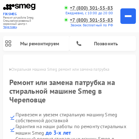
+7 (800) 301-55-83
Ежедневно, с 10:00 до 20:00
FIX-SMEG
Ремонт устройств Smeg
+7 (800) 301-55-83
Специализированный
cервисный центр г.
Звонок бесплатный по РФ
Череповец
Мы ремонтируем
Позвонить
повце
Стиральная машина Smeg ремонт или замена патрубка
Ремонт или замена патрубка на
стиральной машине Smeg в
Череповце
Привезем и увезем стиральную машину Smeg
собственной доставкой
Гарантия на наши работы по ремонту стиральных
Ремонт микроволновых печей Smeg
Ремонт посудомоечных машин Smeg
Ремонт варочных панелей Smeg
до 3-х лет
машин Smeg
Срочный ремонт стиральных машин Smeg в