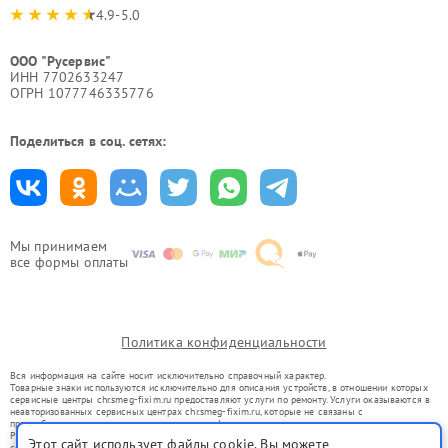
4.9-5.0
ООО "Русервис"
ИНН 7702633247
ОГРН 1077746335776
Поделиться в соц. сетях:
Мы принимаем
все формы оплаты
Политика конфиденциальности
Вся информация на сайте носит исключительно справочный характер.
Товарные знаки используются исключительно для описания устройств, в отношении которых
сервисные центры chr.smeg-fixim.ru предоставляют услуги по ремонту. Услуги оказываются в
неавторизованных сервисных центрах chr.smeg-fixim.ru, которые не связаны с
правообладателями товарных знаков или их официальными представителями.
Ремонт осуществляется для устройств, уже введенных в гражданский оборот в соответствии
Этот сайт использует файлы cookie. Вы можете
со статьей 1487 ГК РФ.