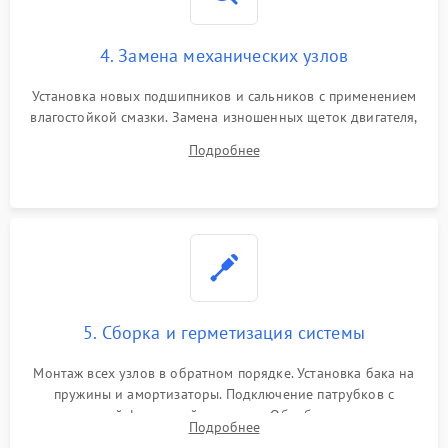
4. Замена механических узлов
Установка новых подшипников и сальников с применением
влагостойкой смазки. Замена изношенных щеток двигателя,
порванного ремня привода, неисправного сливного насоса
Подробнее
или поврежденной резиновой манжеты.
5. Сборка и герметизация системы
Монтаж всех узлов в обратном порядке. Установка бака на
пружины и амортизаторы. Подключение патрубков с
надежной фиксацией хомутами. Обработка стыков
Подробнее
герметиком для предотвращения возможных протечек воды.