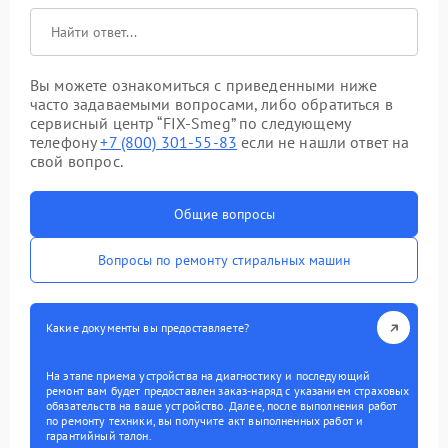
Вы можете ознакомиться с приведенными ниже
часто задаваемыми вопросами, либо обратиться в
сервисный центр “FIX-Smeg” по следующему
телефону
+7 (800) 301-55-83
если не нашли ответ на
свой вопрос.
Общие вопросы
Вопросы по ремонту стиральных машин
Какие документы вы предоставляете?
На этапе приема устройства на диагностику и последующий
ремонт вам будет предоставлен заказ-наряд с указанием страховых
обязательств на ваше устройство. Далее, после выполнения работ
по ремонту техники, вы получите акт выполненных работ и
гарантийный талон.