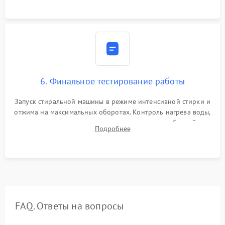
6. Финальное тестирование работы
Запуск стиральной машины в режиме интенсивной стирки и
отжима на максимальных оборотах. Контроль нагрева воды,
корректности слива, отсутствия излишних вибраций,
Подробнее
посторонних стуков и протечек под корпусом.
FAQ. Ответы на вопросы