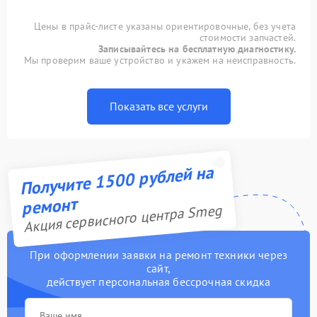
Цены в прайс-листе указаны ориентировочные, без учета
стоимости запчастей.
Записывайтесь на бесплатную диагностику.
Мы проверим ваше устройство и укажем на неисправность.
Показать все услуги
Получите 1500 рублей на
ремонт
Акция сервисного центра Smeg
При оформлении заявки на ремонт техники через
сайт,
действует персональная бессрочная скидка