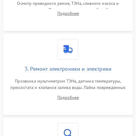
Осмотр приводного ремня, ТЭНа, сливного насоса и
амортизаторов. Проверка подшипников барабана и
Подробнее
крестовины на износ, а манжеты люка на разрывы.
3. Ремонт электроники и электрики
Прозвонка мультиметром ТЭНа, датчика температуры,
прессостата и клапанов залива воды. Пайка поврежденных
дорожек или замена симисторов на плате управления.
Подробнее
Восстановление целостности проводки и контактов.