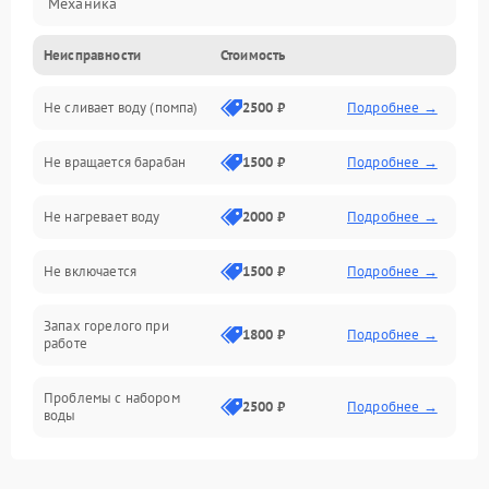
Механика
Неисправности
Стоимость
Электропитание
Не сливает воду (помпа)
2500 ₽
Подробнее →
Водоснабжение
Не вращается барабан
1500 ₽
Подробнее →
Слив
Не нагревает воду
2000 ₽
Подробнее →
Программное обеспечение
Не включается
1500 ₽
Подробнее →
Запах горелого при
1800 ₽
Подробнее →
работе
Проблемы с набором
2500 ₽
Подробнее →
воды
Замена ТЭНа
2200 ₽
Подробнее →