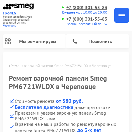
+7 (800) 301-55-83
Ежедневно, с 10:00 до 20:00
FIX-SMEG
Ремонт устройств Smeg
+7 (800) 301-55-83
Специализированный
cервисный центр г.
Звонок бесплатный по РФ
Череповец
Мы ремонтируем
Позвонить
повце
Ремонт варочной панели Smeg PM6721WLDX в Череповце
Ремонт варочной панели Smeg
PM6721WLDX в Череповце
от 580 руб.
Стоимость ремонта
Бесплатная диагностика
даже при отказе
Привезем и увезем варочную панель Smeg
PM6721WLDX сами
Ремонт микроволновых печей Smeg
Ремонт посудомоечных машин Smeg
Ремонт стиральных машин Smeg
Гарантия на наши работы по ремонту варочных
до 3-х лет
панелей Smeg PM6721WLDX