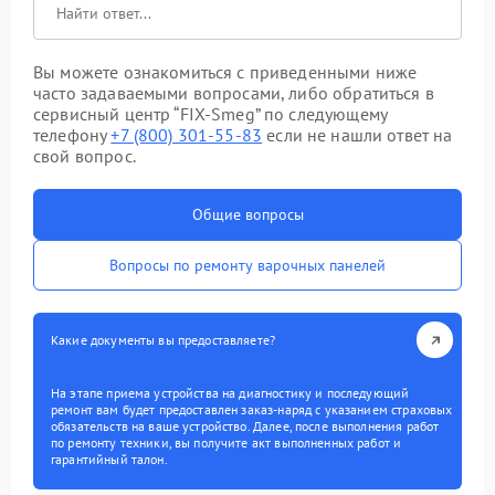
Вы можете ознакомиться с приведенными ниже
часто задаваемыми вопросами, либо обратиться в
сервисный центр “FIX-Smeg” по следующему
телефону
+7 (800) 301-55-83
если не нашли ответ на
свой вопрос.
Общие вопросы
Вопросы по ремонту варочных панелей
Какие документы вы предоставляете?
На этапе приема устройства на диагностику и последующий
ремонт вам будет предоставлен заказ-наряд с указанием страховых
обязательств на ваше устройство. Далее, после выполнения работ
по ремонту техники, вы получите акт выполненных работ и
гарантийный талон.