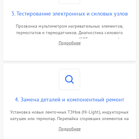
3. Тестирование электронных и силовых узлов
Прозвонка мультиметром нагревательных элементов,
термостатов и термодатчиков. Диагностика силового
модуля, реле, диодных мостов и IGBT-транзисторов (для
Подробнее
индукции). Проверка кранов и газ-контроля (для газовых
панелей).
4. Замена деталей и компонентный ремонт
Установка новых ленточных ТЭНов (Hi-Light), индукторных
катушек или термопар. Перепайка сгоревших элементов на
плате управления, восстановление токопроводящих
Подробнее
дорожек. Очистка контактов и замена поврежденной
проводки.