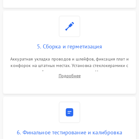
5. Сборка и герметизация
Аккуратная укладка проводов и шлейфов, фиксация плат и
конфорок на штатных местах. Установка стеклокерамики с
проверкой равномерности зазоров. Нанесение
Подробнее
термостойкого герметика или укладка уплотнительной
ленты по контуру.
6. Финальное тестирование и калибровка