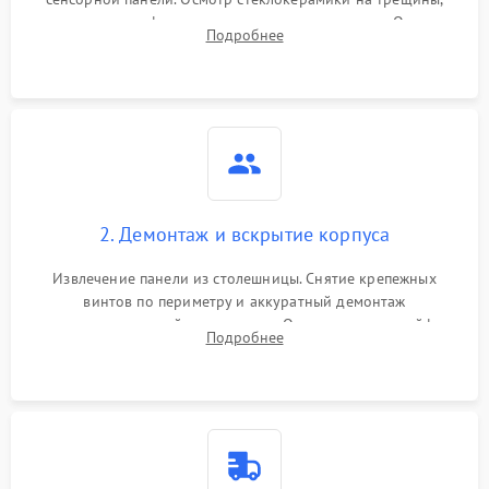
проверка конфорок на равномерность нагрева. Опрос
Подробнее
клиента о симптомах (не включается, не видит посуду,
щелкает).
2. Демонтаж и вскрытие корпуса
Извлечение панели из столешницы. Снятие крепежных
винтов по периметру и аккуратный демонтаж
стеклокерамической поверхности. Отсоединение шлейфов
Подробнее
сенсорного блока для доступа к силовым платам, катушкам
или ТЭНам.