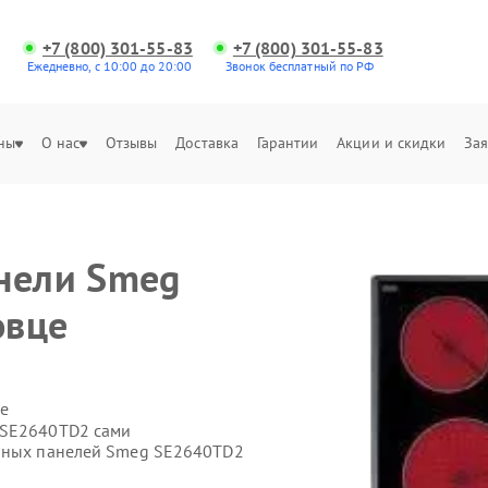
+7 (800) 301-55-83
+7 (800) 301-55-83
Ежедневно, с 10:00 до 20:00
Звонок бесплатный по РФ
ны
О нас
Отзывы
Доставка
Гарантии
Акции и скидки
Зая
нели Smeg
овце
е
 SE2640TD2 сами
очных панелей Smeg SE2640TD2