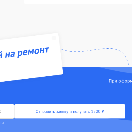
й на ремонт
При оформл
Отправить заявку и получить 1500 ₽
сти