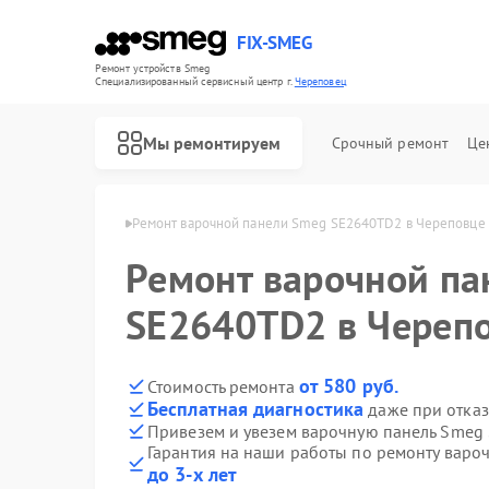
FIX-SMEG
Ремонт устройств Smeg
Специализированный cервисный центр г.
Череповец
Мы ремонтируем
Срочный ремонт
Це
й Smeg в Череповце
Ремонт варочной панели Smeg SE2640TD2 в Череповце
Ремонт варочной па
SE2640TD2 в Череп
от 580 руб.
Стоимость ремонта
Бесплатная диагностика
даже при отказ
Привезем и увезем варочную панель Smeg
Гарантия на наши работы по ремонту вар
Ремонт посудомоечных машин Smeg
Ремонт микроволновых печей Smeg
Ремонт стиральных машин Smeg
Ремонт духовых шкафов Smeg
до 3-х лет